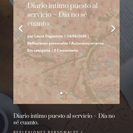
Diario intimo puesto al
servicio – Día no sé
cuanto.
por
Laura Dagostino
|
14/06/2026
|
Reflexiones personales / Autoconocimiento
,
Sin categoría
| 0 Comentario
Diario intimo puesto al servicio – Día no
sé cuanto.
REFLEXIONES PERSONALES /